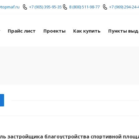
+7 (905) 395-95-35
8 (800) 511-98-77
+7 (969) 294-24-
@topmaf.ru
г
Прайс лист
Проекты
Как купить
Пункты выд
ль застройщика благоустройства спортивной площ