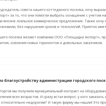
председатель совета нашего коттеджного поселка, хочу выр
орт» за то, что они помогли выбрать оснащение с учетом на
ли вполне лояльное коммерческое предложение. Также хочу 
тановили, без нарушения сроков и технологий. Приятно име
шего поселка желают компании ООО «Площадка экспорт», п
ития, освоения новых горизонтов и довольных заказчиков.
по благоустройству администрации городского пос
 торгов мы получили муниципальный контракт на оборудова
еления всех возрастов. И сразу встал вопрос: у кого заказат
 относительно недорогим? И такую фирму мы нашли! Это п