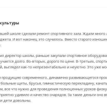
культуры
нашей школе сделали ремонт спортивного зала. Ждали много 
джета. И вот наконец это случилось. Вместо старого изнош
.
ил директор школы, раньше закупали спортивное оборудован
учается долго. Во-вторых, дорого по цене. В-третьих, спор
, выглядел как-то непрезентабельно и неуютно. Это уже мо
и продукцию современного, динамично развивающегося про
тбольные щиты, брусья, гимнастическую перекладину, канат
м, все что нужно для проведения полноценных уроков физку
приятно удивило и качество снарядов. За такие деньги оно 
 и дети довольны.