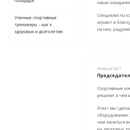
площадок
наши ожидания
Специалисты ко
Уличные спортивные
играют в благ
тренажеры – шаг к
на них, радуем
здоровью и долголетию
04 июня 2021
Председател
Спортивные ком
решили: а чем 
И вот мы сдела
оборудование з
чем заняться в
на дворовых т