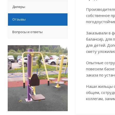
Дилеры
Производителя
собственное п
Отзывы
погодоустойчи
Вопросы и ответы
Заказывали в 
балансир, для 
для детей. Доп
смету уложилис
Опытные сотру
повесили баске
заказа по уста
Наши жильцы с
общем, сотруд
коллегам, зан