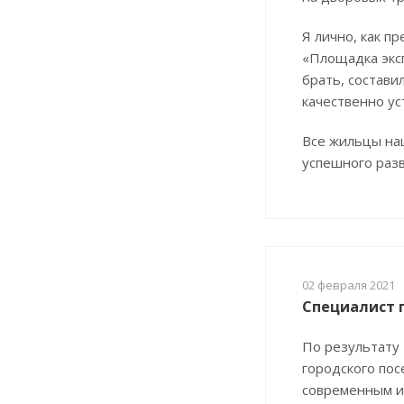
Я лично, как 
«Площадка эксп
брать, состави
качественно ус
Все жильцы на
успешного разв
02 февраля 2021
Специалист 
По результату
городского пос
современным и