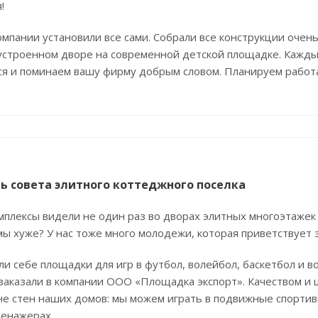
!
мпании установили все сами. Собрали все конструкции очен
оустроенном дворе на современной детской площадке. Кажды
ся и поминаем вашу фирму добрым словом. Планируем работа
ь совета элитного коттеджного поселка
плексы видели не один раз во дворах элитных многоэтажек 
мы хуже? У нас тоже много молодежи, которая приветствует
ли себе площадки для игр в футбол, волейбол, баскетбол и 
аказали в компании ООО «Площадка экспорт». Качеством и ц
не стен наших домов: мы можем играть в подвижные спорти
ренажерах.