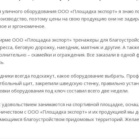
 уличного оборудования ООО «Площадка экспорт» я знаю по
роизводство, поэтому цены на свою продукцию они не задир
вое и эргономичное.
фирме ООО «Площадка экспорт» тренажеры для благоустройс
пресса, беговую дорожку, наездник, маятник и другие. А так
олнительно – скамейки и ограждения. Все заказали в одной
ь.
дники всегда подскажут, какое оборудование выбрать. Проф
тбольный щит, закрепили шведскую стенку, правильно устано
новки оборудования под ключ составил всего две недели.
 удовольствием занимаются на спортивной площадке, осна
ничеством с ООО «Площадка экспорт» и их продукцией мы 
имающимся благоустройством придомовых территорий. Желае