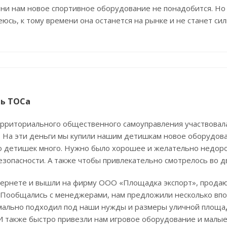
ни нам новое спортивное оборудование не понадобится. Но
юсь, к тому времени она останется на рынке и не станет с
ь ТОСа
ерриториального общественного самоуправления участвовал
. На эти деньги мы купили нашим детишкам новое оборудов
что детишек много. Нужно было хорошее и желательно недо
зопасности. А также чтобы привлекательно смотрелось во д
тернете и вышли на фирму ООО «Площадка экспорт», прода
 Пообщались с менеджерами, нам предложили несколько впол
мально подходил под наши нужды и размеры уличной площа
И также быстро привезли нам игровое оборудование и малы