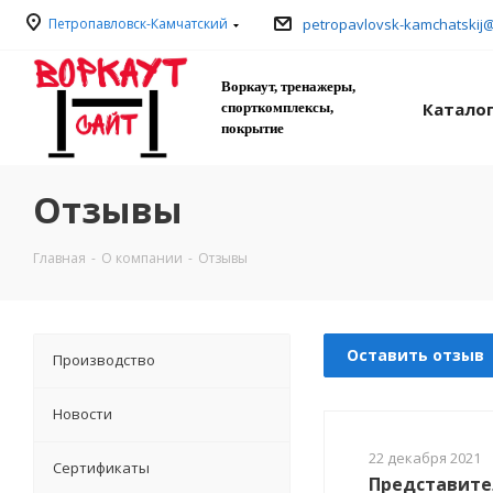
Петропавловск-Камчатский
petropavlovsk-kamchatskij
Воркаут, тренажеры,
Катало
спорткомплексы,
покрытие
Отзывы
Главная
-
О компании
-
Отзывы
Оставить отзыв
Производство
Новости
22 декабря 2021
Сертификаты
Представите